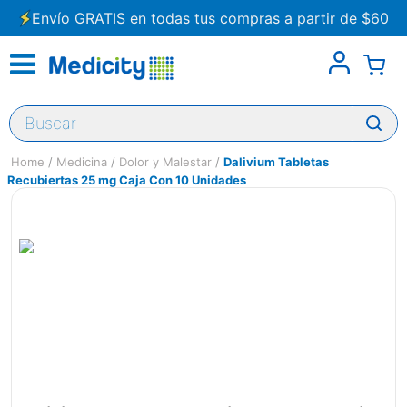
Envío GRATIS en todas tus compras a partir de $60
Buscar
Medicina
Dolor y Malestar
Dalivium Tabletas
Recubiertas 25 mg Caja Con 10 Unidades