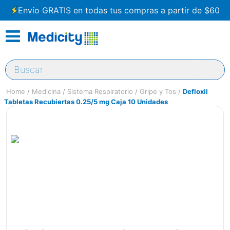
Envío GRATIS en todas tus compras a partir de $60
Buscar
Medicina
Sistema Respiratorio
Gripe y Tos
Defloxil
Tabletas Recubiertas 0.25/5 mg Caja 10 Unidades