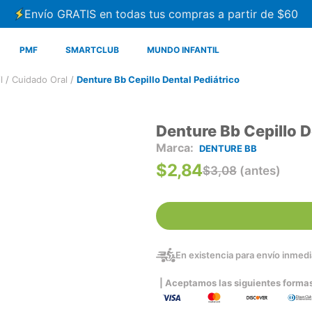
Envío GRATIS en todas tus compras a partir de $60
PMF
SMARTCLUB
MUNDO INFANTIL
l
Cuidado Oral
Denture Bb Cepillo Dental Pediátrico
Denture Bb Cepillo D
DENTURE BB
$
2
,
84
$
3
,
08
(antes)
En existencia para envío inmedia
| Aceptamos las siguientes forma