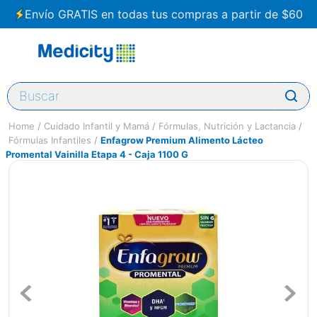
Envío GRATIS en todas tus compras a partir de $60
Buscar
Cuidado Infantil y Mamá
Fórmulas, Nutrición y Lactancia
Fórmulas Infantiles
Enfagrow Premium Alimento Lácteo
Promental Vainilla Etapa 4 - Caja 1100 G