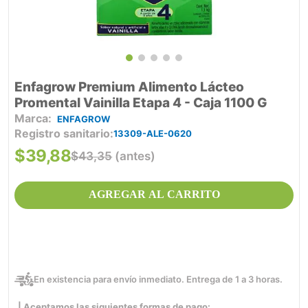
Enfagrow Premium Alimento Lácteo
Promental Vainilla Etapa 4 - Caja 1100 G
ENFAGROW
Registro sanitario
13309-ALE-0620
$
39
,
88
$
43
,
35
(antes)
AGREGAR AL CARRITO
En existencia para envío inmediato. Entrega de 1 a 3 horas.
| Aceptamos las siguientes formas de pago: