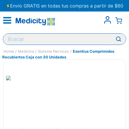
Envío GRATIS en todas tus compras a partir de $60
Buscar
Medicina
Sistema Nervioso
Ezentius Comprimidos
Recubiertos Caja con 30 Unidades