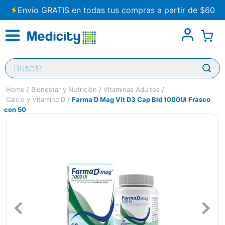
Envío GRATIS en todas tus compras a partir de $60
Buscar
Bienestar y Nutrición
Vitaminas Adultos
Calcio y Vitamina D
Farma D Mag Vit D3 Cap Bld 1000Ui Frasco
con 50