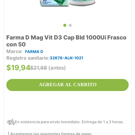
Farma D Mag Vit D3 Cap Bld 1000Ui Frasco
con 50
FARMA D
Registro sanitario
32676-ALN-1021
$
19
,
94
$
21
,
68
(antes)
AGREGAR AL CARRITO
En existencia para envío inmediato. Entrega de 1 a 3 horas.
| Aceptamos las siguientes formas de pago: