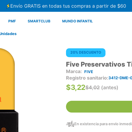
Envío GRATIS en todas tus compras a partir de $60
PMF
SMARTCLUB
MUNDO INFANTIL
 Unidades
20% DESCUENTO
Five Preservativos 
FIVE
Registro sanitario
3412-DME-0
$
3
,
22
$
4
,
02
(antes)
En existencia para envío inmedia