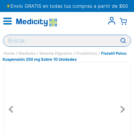
Envío GRATIS en todas tus compras a partir de $60
Buscar
Medicina
Sistema Digestivo
Probióticos
Floratil Polvo
Suspensión 250 mg Sobre 10 Unidades