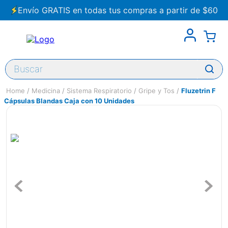
Envío GRATIS en todas tus compras a partir de $60
Buscar
Medicina
Sistema Respiratorio
Gripe y Tos
Fluzetrin F
Cápsulas Blandas Caja con 10 Unidades