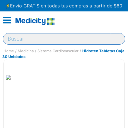
Envío GRATIS en todas tus compras a partir de $60
Buscar
Medicina
Sistema Cardiovascular
Hidroten Tabletas Caja
30 Unidades