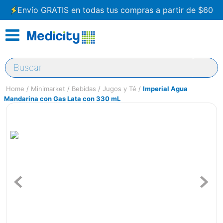
Envío GRATIS en todas tus compras a partir de $60
Buscar
Minimarket
Bebidas
Jugos y Té
Imperial Agua
Mandarina con Gas Lata con 330 mL