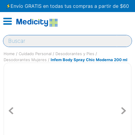
Envío GRATIS en todas tus compras a partir de $60
Buscar
Cuidado Personal
Desodorantes y Pies
Desodorantes Mujeres
Infem Body Spray Chic Moderna 200 ml