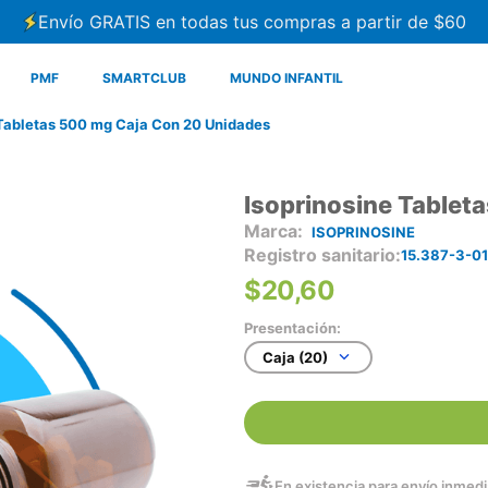
Envío GRATIS en todas tus compras a partir de $60
PMF
SMARTCLUB
MUNDO INFANTIL
 Tabletas 500 mg Caja Con 20 Unidades
Isoprinosine Tablet
ISOPRINOSINE
Registro sanitario
15.387-3-0
$
20
,
60
Presentación:
Caja (20)
En existencia para envío inmedia