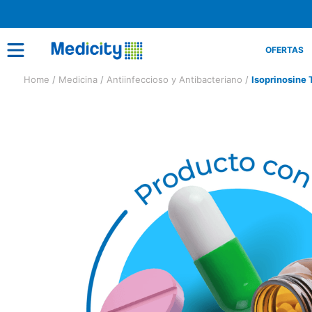
OFERTAS
Medicina
Antiinfeccioso y Antibacteriano
Isoprinosine