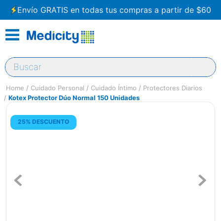
Envío GRATIS en todas tus compras a partir de $60
Buscar
Cuidado Personal
Cuidado Íntimo
Protectores Diarios
Kotex Protector Dúo Normal 150 Unidades
25% DESCUENTO