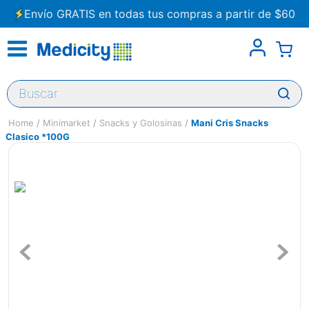
Envío GRATIS en todas tus compras a partir de $60
Buscar
Minimarket
Snacks y Golosinas
Mani Cris Snacks
Clasico *100G