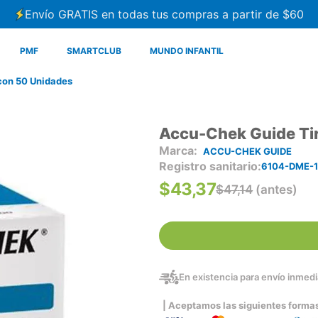
Envío GRATIS en todas tus compras a partir de $60
PMF
SMARTCLUB
MUNDO INFANTIL
con 50 Unidades
Accu-Chek Guide Ti
ACCU-CHEK GUIDE
Registro sanitario
6104-DME-1
$
43
,
37
$
47
,
14
(antes)
En existencia para envío inmedia
| Aceptamos las siguientes forma