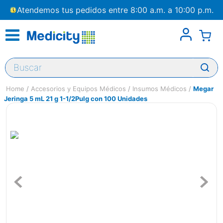
Atendemos tus pedidos entre 8:00 a.m. a 10:00 p.m.
Buscar
Accesorios y Equipos Médicos
Insumos Médicos
Megar
Jeringa 5 mL 21 g 1-1/2Pulg con 100 Unidades