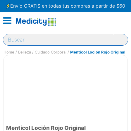
Envío GRATIS en todas tus compras a partir de $60
Buscar
Belleza
Cuidado Corporal
Menticol Loción Rojo Original
Menticol Loción Rojo Original