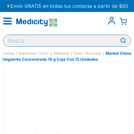
Envío GRATIS en todas tus compras a partir de $60
Buscar
Medicina
Dolor y Malestar
Dolor Muscular
Mentol Chino
Ungüento Concentrado 10 g Caja Con 12 Unidades