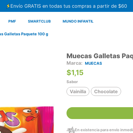
Envío GRATIS en todas tus compras a partir de $60
PMF
SMARTCLUB
MUNDO INFANTIL
s Galletas Paquete 100 g
Muecas Galletas Pa
MUECAS
$
1
,
15
Sabor
Vainilla
Chocolate
En existencia para envío inmedia