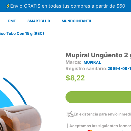
Envío GRATIS en todas tus compras a partir de $60
PMF
SMARTCLUB
MUNDO INFANTIL
ico Tubo Con 15 g (REC)
Mupiral Ungüento 2 
MUPIRAL
Registro sanitario
29994-09-1
$
8
,
22
En existencia para envío inmedia
| Aceptamos las siguientes forma