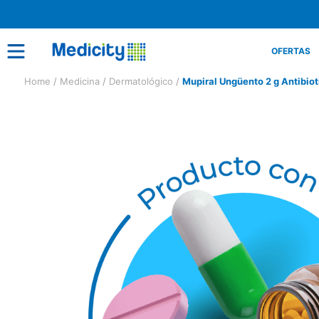
OFERTAS
Medicina
Dermatológico
Mupiral Ungüento 2 g Antibiot