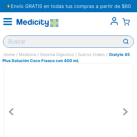
Envío GRATIS en todas tus compras a partir de $60
Buscar
Medicina
Sistema Digestivo
Sueros Orales
Oralyte 45
Plus Solución Coco Frasco con 400 mL