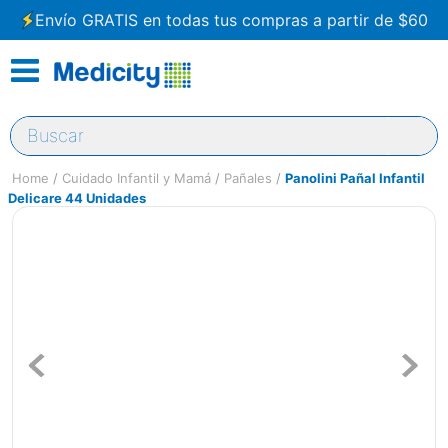
Envío GRATIS en todas tus compras a partir de $60
Buscar
Cuidado Infantil y Mamá
Pañales
Panolini Pañal Infantil
Delicare 44 Unidades