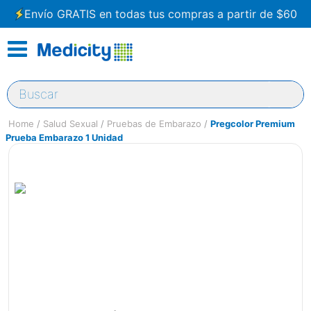
Envío GRATIS en todas tus compras a partir de $60
Buscar
Salud Sexual
Pruebas de Embarazo
Pregcolor Premium
Prueba Embarazo 1 Unidad