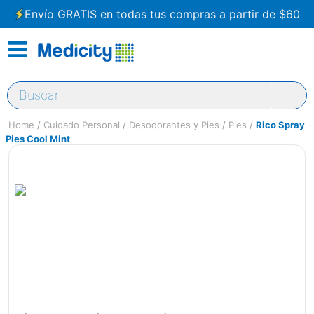
Envío GRATIS en todas tus compras a partir de $60
Buscar
Cuidado Personal
Desodorantes y Pies
Pies
Rico Spray
Pies Cool Mint