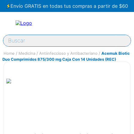
Envío GRATIS en todas tus compras a partir de $60
Buscar
Medicina
Antiinfeccioso y Antibacteriano
Acemuk Biotic
Duo Comprimidos 875/300 mg Caja Con 14 Unidades (REC)