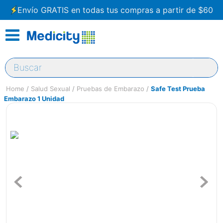
Envío GRATIS en todas tus compras a partir de $60
Buscar
Salud Sexual
Pruebas de Embarazo
Safe Test Prueba
Embarazo 1 Unidad