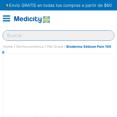
Envío GRATIS en todas tus compras a partir de $60
Buscar
Dermocosmética
Piel Grasa
Bioderma Sébium Pain 100
g