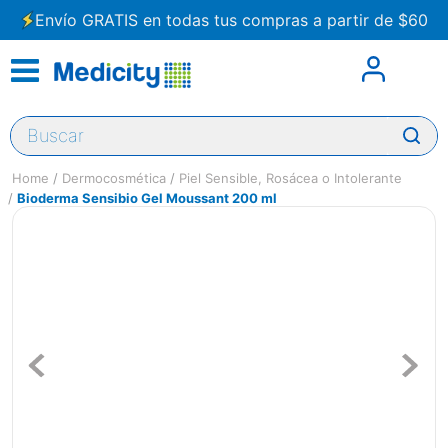
Envío GRATIS en todas tus compras a partir de $60
Buscar
Dermocosmética
Piel Sensible, Rosácea o Intolerante
Bioderma Sensibio Gel Moussant 200 ml