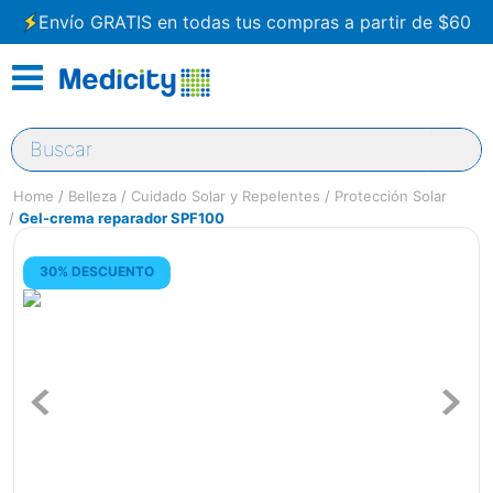
Envío GRATIS en todas tus compras a partir de $60
Buscar
Belleza
Cuidado Solar y Repelentes
Protección Solar
Gel-crema reparador SPF100
30% DESCUENTO