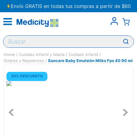
Envío GRATIS en todas tus compras a partir de $60
Buscar
Cuidado Infantil y Mamá
Cuidado Infantil
Solares y Repelentes
Suncare Baby Emulsión Milks Fps 40 90 ml
30% DESCUENTO