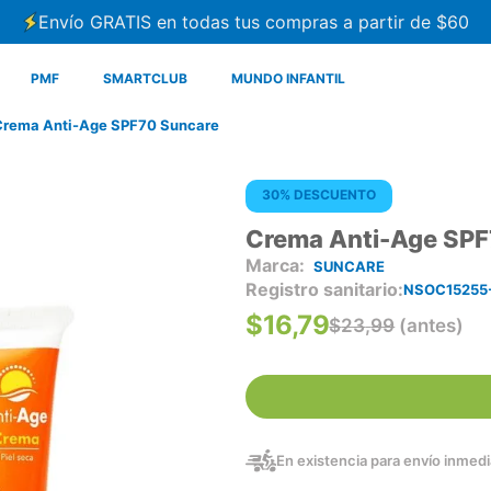
Envío GRATIS en todas tus compras a partir de $60
PMF
SMARTCLUB
MUNDO INFANTIL
Crema Anti-Age SPF70 Suncare
30% DESCUENTO
Crema Anti-Age SPF
SUNCARE
Registro sanitario
NSOC15255
$
16
,
79
$
23
,
99
(antes)
En existencia para envío inmedia