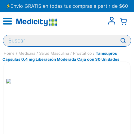
Envío GRATIS en todas tus compras a partir de $60
Buscar
Medicina
Salud Masculina
Prostático
Tamsupros
Cápsulas 0.4 mg Liberación Moderada Caja con 30 Unidades