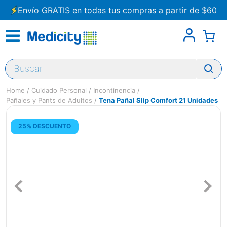
Envío GRATIS en todas tus compras a partir de $60
Buscar
Cuidado Personal
Incontinencia
Pañales y Pants de Adultos
Tena Pañal Slip Comfort 21 Unidades
25% DESCUENTO