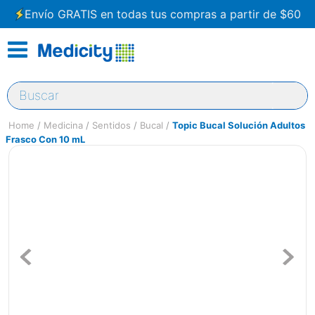
Envío GRATIS en todas tus compras a partir de $60
Buscar
Medicina
Sentidos
Bucal
Topic Bucal Solución Adultos
Frasco Con 10 mL