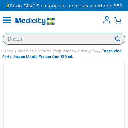
Envío GRATIS en todas tus compras a partir de $60
Buscar
Medicina
Sistema Respiratorio
Gripe y Tos
Tussolvina
Forte Jarabe Menta Frasco Con 120 mL