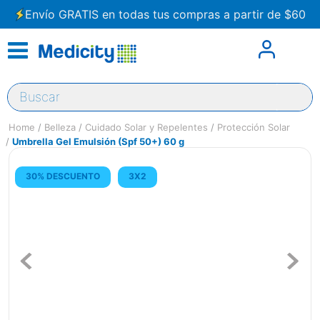
Envío GRATIS en todas tus compras a partir de $60
Buscar
Belleza
Cuidado Solar y Repelentes
Protección Solar
Umbrella Gel Emulsión (Spf 50+) 60 g
30% DESCUENTO
3X2