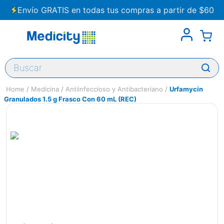
Envío GRATIS en todas tus compras a partir de $60
Buscar
Medicina
Antiinfeccioso y Antibacteriano
Urfamycin
Granulados 1.5 g Frasco Con 60 mL (REC)