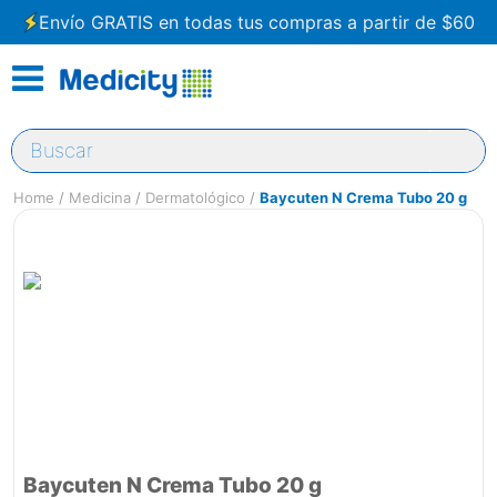
Envío GRATIS en todas tus compras a partir de $60
Buscar
Medicina
Dermatológico
Baycuten N Crema Tubo 20 g
Baycuten N Crema Tubo 20 g