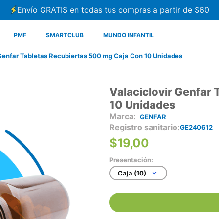
Envío GRATIS en todas tus compras a partir de $60
PMF
SMARTCLUB
MUNDO INFANTIL
 Genfar Tabletas Recubiertas 500 mg Caja Con 10 Unidades
Valaciclovir Genfar
10 Unidades
GENFAR
Registro sanitario
GE240612
$
19
,
00
Presentación:
Caja (10)