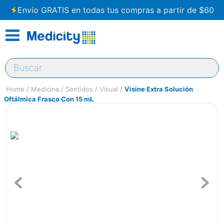
Envío GRATIS en todas tus compras a partir de $60
Buscar
Medicina
Sentidos
Visual
Visine Extra Solución
Oftálmica Frasco Con 15 mL