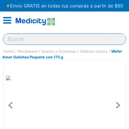
Envío GRATIS en todas tus compras a partir de $60
Buscar
Minimarket
Snacks y Golosinas
Galletas Dulces
Wafer
Amor Galletas Paquete con 175 g