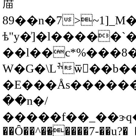
庿
89��n�7>~1]_
ѣ"y�]͗�l�����ˋ��ߜl/��~��E���
��l��c*%���8
W�G�\Lׯѿ��b��nF/ϝ�Ә��_��F��/
�E���Ås������
��n�/
�����f��_��ɝq��#����
��Ȏ��^��̶����7-��u?�_