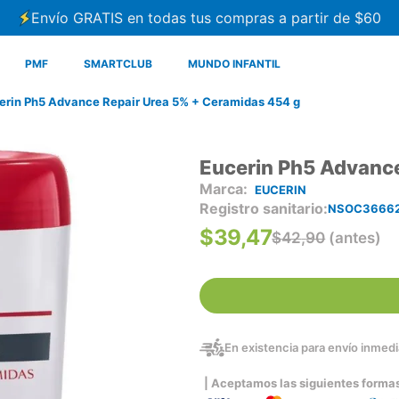
Envío GRATIS en todas tus compras a partir de $60
PMF
SMARTCLUB
MUNDO INFANTIL
erin Ph5 Advance Repair Urea 5% + Ceramidas 454 g
Eucerin Ph5 Advance
EUCERIN
Registro sanitario
NSOC36662
$
39
,
47
$
42
,
90
(antes)
En existencia para envío inmedia
| Aceptamos las siguientes forma