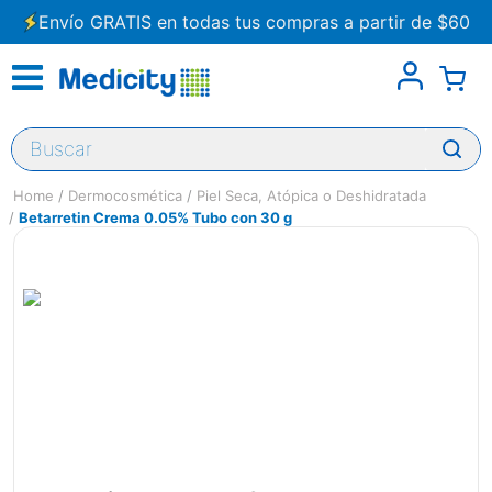
Envío GRATIS en todas tus compras a partir de $60
Buscar
Dermocosmética
Piel Seca, Atópica o Deshidratada
Betarretin Crema 0.05% Tubo con 30 g