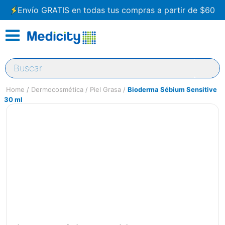
Envío GRATIS en todas tus compras a partir de $60
Buscar
Dermocosmética
Piel Grasa
Bioderma Sébium Sensitive
30 ml