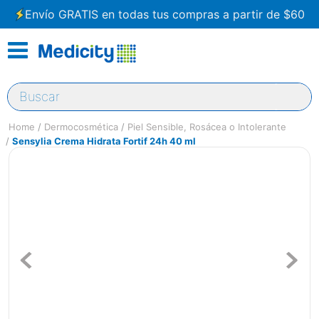
Envío GRATIS en todas tus compras a partir de $60
Buscar
Dermocosmética
Piel Sensible, Rosácea o Intolerante
Sensylia Crema Hidrata Fortif 24h 40 ml