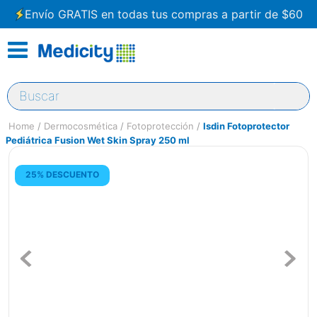
Envío GRATIS en todas tus compras a partir de $60
Buscar
Dermocosmética
Fotoprotección
Isdin Fotoprotector
Pediátrica Fusion Wet Skin Spray 250 ml
25% DESCUENTO