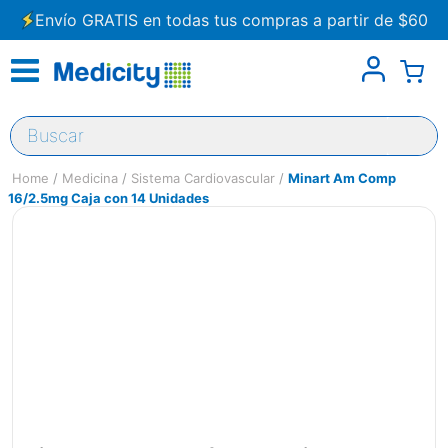
Envío GRATIS en todas tus compras a partir de $60
Buscar
Medicina
Sistema Cardiovascular
Minart Am Comp
16/2.5mg Caja con 14 Unidades