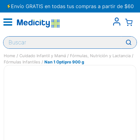
Envío GRATIS en todas tus compras a partir de $60
Buscar
Cuidado Infantil y Mamá
Fórmulas, Nutrición y Lactancia
Fórmulas Infantiles
Nan 1 Optipro 900 g